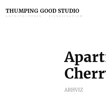
THUMPING GOOD STUDIO
A R C H I T E C T U R A L        V I S U A L I S A T I O N
Apart
Cherr
ARHVIZ